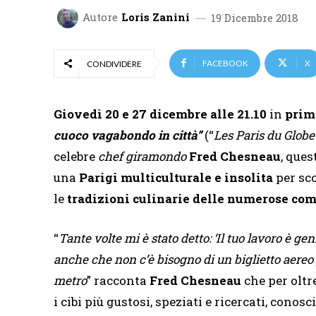
Autore
Loris Zanini
19 Dicembre 2018
FACEBOOK
X
CONDIVIDERE
Giovedì 20 e 27 dicembre alle 21.10
in
prim
cuoco vagabondo in città”
(“
Les Paris du Glob
celebre
chef giramondo
Fred Chesneau
, que
una
Parigi multiculturale e insolita
per sco
le
tradizioni culinarie delle numerose com
“
Tante volte mi è stato detto: ‘Il tuo lavoro è gen
anche che non c’è bisogno di un biglietto aereo p
metro
” racconta
Fred Chesneau
che per oltr
i cibi più gustosi, speziati e ricercati, cono