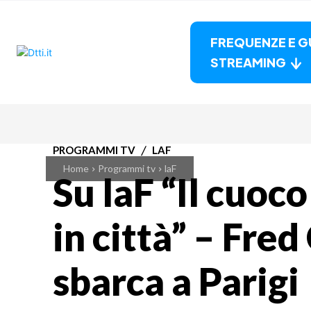
FREQUENZE E G
STREAMING
PROGRAMMI TV
LAF
Home
Programmi tv
laF
Su laF “Il cuo
in città” – Fre
sbarca a Parigi