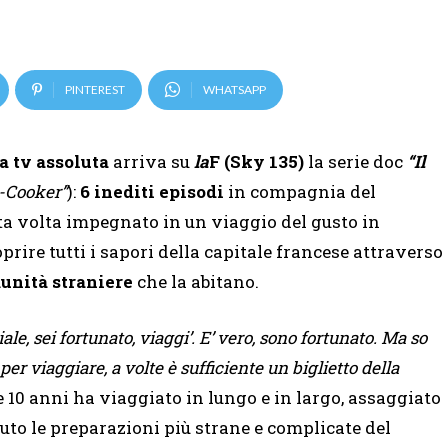
PINTEREST
WHATSAPP
a tv assoluta
arriva su
la
F
(Sky 135)
la serie doc
“Il
e-Cooker”
):
6 inediti episodi
in compagnia del
sta volta impegnato in un viaggio del gusto in
prire tutti i sapori della capitale francese attraverso
unità straniere
che la abitano.
iale, sei fortunato, viaggi’. E’ vero, sono fortunato. Ma so
er viaggiare, a volte è sufficiente un biglietto della
e 10 anni ha viaggiato in lungo e in largo, assaggiato
sciuto le preparazioni più strane e complicate del