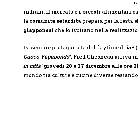
r
indiani
,
il mercato e i piccoli alimentari
la
comunità sefardita
prepara per la festa e
giapponesi
che lo ispirano nella realizzazio
Da sempre protagonista del daytime di
la
F 
Cuoco Vagabondo
”,
Fred Chesneau
arriva in
in città
”
giovedì
20 e 27 dicembre alle ore 2
mondo tra culture e cucine diverse restando i