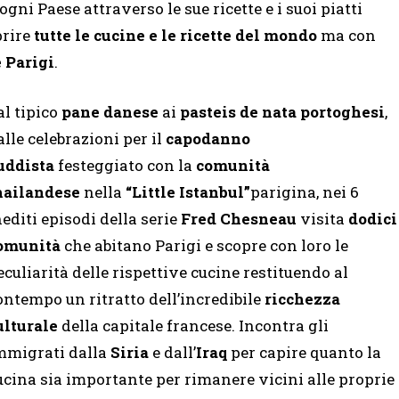
gni Paese attraverso le sue ricette e i suoi piatti
prire
tutte le cucine e le ricette del mondo
ma con
 Parigi
.
al tipico
pane danese
ai
pasteis de nata portoghesi
,
alle celebrazioni per il
capodanno
uddista
festeggiato con la
comunità
hailandese
nella
“Little Istanbul”
parigina, nei 6
nediti episodi della serie
Fred Chesneau
visita
dodici
omunità
che abitano Parigi e scopre con loro le
eculiarità delle rispettive cucine restituendo al
ontempo un ritratto dell’incredibile
ricchezza
ulturale
della capitale francese. Incontra gli
mmigrati dalla
Siria
e dall’
Iraq
per capire quanto la
ucina sia importante per rimanere vicini alle proprie