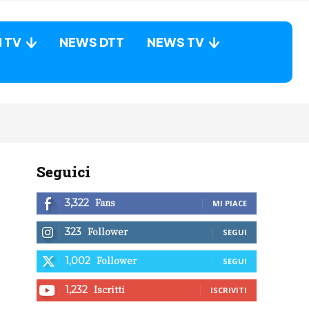
N TV
NEWS DTT
NEWS TV
Seguici
Fans
3,322
MI PIACE
Follower
323
SEGUI
Follower
1,002
SEGUI
Iscritti
1,232
ISCRIVITI