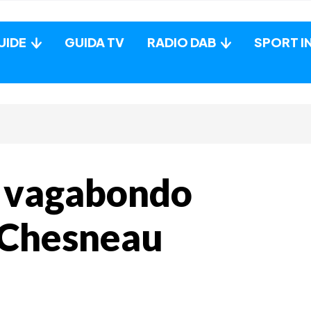
UIDE
GUIDA TV
RADIO DAB
SPORT I
co vagabondo
d Chesneau