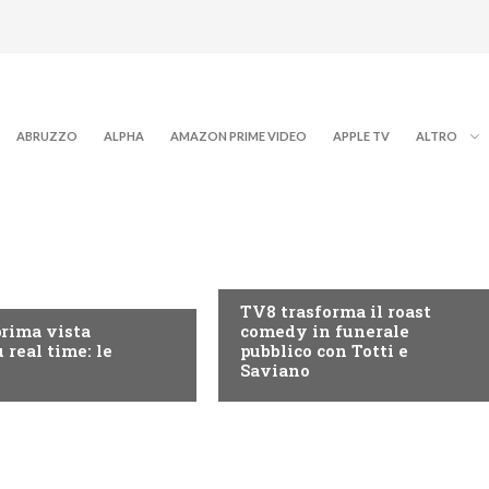
ABRUZZO
ALPHA
AMAZON PRIME VIDEO
APPLE TV
ALTRO
PROGRAMMI TV
RY+
TV8 trasforma il roast
prima vista
comedy in funerale
 real time: le
pubblico con Totti e
Saviano