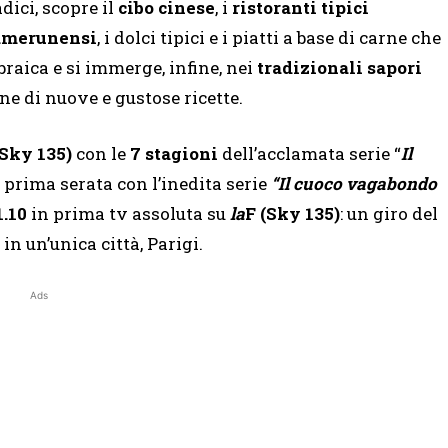
adici, scopre il
cibo cinese
, i
ristoranti tipici
 camerunensi
, i dolci tipici e i piatti a base di carne che
braica e si immerge, infine, nei
tradizionali sapori
ne di nuove e gustose ricette.
(Sky 135)
con le
7 stagioni
dell’acclamata serie “
Il
 prima serata con l’inedita serie
“Il cuoco vagabondo
1.10
in prima tv assoluta su
la
F (Sky 135)
: un giro del
n un’unica città, Parigi.
Ads