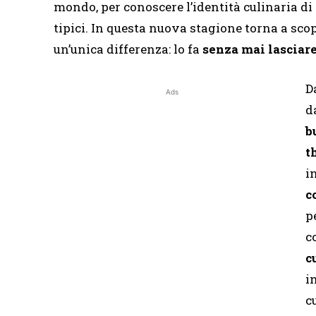
mondo, per conoscere l’identità culinaria di o
tipici. In questa nuova stagione torna a sco
un’unica differenza: lo fa
senza mai lasciare
D
Ads
d
b
t
i
c
p
c
c
i
c