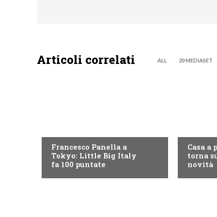
Articoli correlati
ALL
20 MEDIASET
DISCOVERY+
DISCOVE
Francesco Panella a
Casa a 
Tokyo: Little Big Italy
torna su
fa 100 puntate
novità