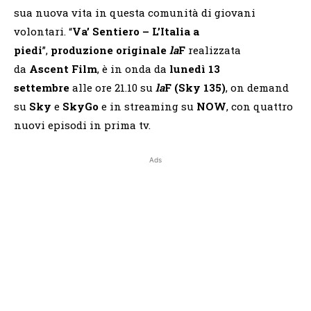
sua nuova vita in questa comunità di giovani
volontari. “
Va’ Sentiero – L’Italia a
piedi
”,
produzione originale
la
F
realizzata
da
Ascent Film
, è in onda da
lunedì 13
settembre
alle ore 21.10 su
la
F (Sky 135)
, on demand
su
Sky
e
SkyGo
e in streaming su
NOW
, con quattro
nuovi episodi in prima tv.
Ads