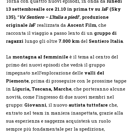
Torna con quattro nuovi episodi, in onda da
lunedì
13 settembrealle ore 21.10 in prima tv su
la
F (Sky
135)
, “
Va’ Sentiero – L’Italia a piedi
”,
produzione
originale
la
F
realizzata da
Ascent Film
, che
racconta il viaggio a passo lento di un
gruppo di
ragazzi
lungo gli oltre
7.000 km
del
Sentiero Italia
.
La
montagna al femminile
è il tema al centro del
primo dei nuovi episodi che vedrà il gruppo
impegnato nell’esplorazione delle
valli del
Piemonte
, prima di proseguire con le prossime tappe
in
Liguria, Toscana, Marche
, che porteranno alcune
novità, come l’ingresso di due nuovi membri nel
gruppo:
Giovanni
, il nuovo
autista tuttofare
che,
entrato nel team in maniera inaspettata, grazie alla
sua esperienza e saggezza acquisterà un ruolo
sempre più fondamentale per la spedizione,