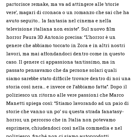
partorisce remake, ma va ad attingere alle ‘storie
vere’, magari di cronaca o un romanzo che sai che ha
avuto seguito… la fantasia nel cinema e nella
televisione italiana non esiste”. Sul nuovo film
horror Paura 3D Antonio precisa: “L’horror è un
genere che abbiamo toccato in Zora e in altri nostri
lavori, ma mai affondandoci dentro come in questo
caso. Il genere ci appassiona tantissimo, ma in
passato pensavamo che da persone solari quali
siamo sarebbe stato difficile trovare dentro di noi una
storia così nera… e invece ce l’abbiamo fatta”. Dopo il
poliziesco un ritorno alle vere passioni che Marco
Manetti spiega così: “Stiamo lavorando ad un paio di
storie che vanno un po’ su questa strada fanatasy-
horror, un percorso che in Italia non potevamo
esprimere, chiudendoci così nella commedia e nel
poliziesco, finché non ci siamo autoprodotti