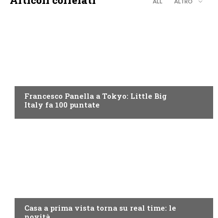
ALL
ALTRO
DISCOVERY+
Francesco Panella a Tokyo: Little Big
Italy fa 100 puntate
DISCOVERY+
Casa a prima vista torna su real time: le
novità