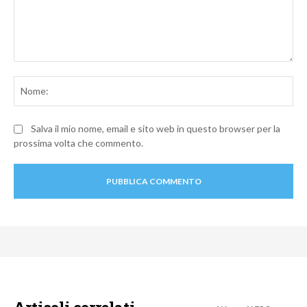
Commento:
No
Salva il mio nome, email e sito web in questo browser per la
prossima volta che commento.
Articoli correlati