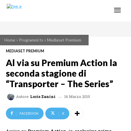
Home
Programmi tv
Mediaset Premium
MEDIASET PREMIUM
Al via su Premium Action la
seconda stagione di
“Transporter – The Series”
16 Marzo 2015
Autore
Loris Zanini
FACEBOOK
X
Arriva su
Premium Action
, in
esclusiva prima