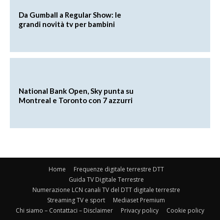
Da Gumball a Regular Show: le
grandi novità tv per bambini
National Bank Open, Sky punta su
Montreal e Toronto con 7 azzurri
Home
Frequenze digitale terrestre DTT
Guida TV Digitale Terrestre
Numerazione LCN canali TV del DTT digitale terrestre
Streaming TV e sport
Mediaset Premium
Chi siamo – Contattaci – Disclaimer
Privacy policy
Cookie policy