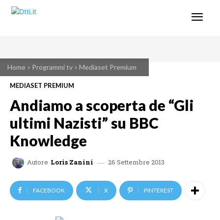
Home
Programmi tv
Mediaset Premium
MEDIASET PREMIUM
Andiamo a scoperta de “Gli
ultimi Nazisti” su BBC
Knowledge
26 Settembre 2013
Autore
Loris Zanini
FACEBOOK
X
PINTEREST