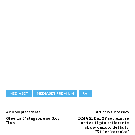
MEDIASET
MEDIASET PREMIUM
RAI
Articolo precedente
Articolo successivo
Glee, la 5° stagione su Sky
DMAX: Dal 27 settembre
Uno
arriva il più esilarante
show canoro della tv
“Killer karaoke”