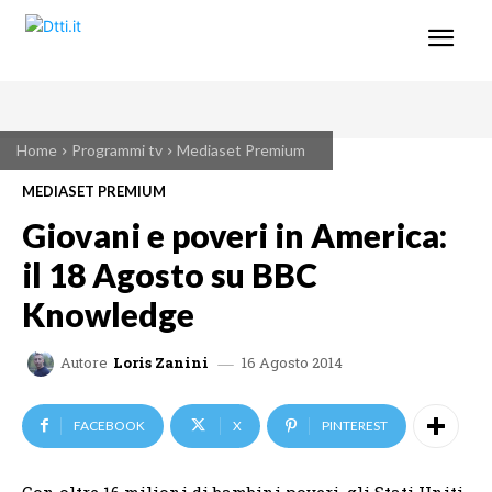
Home
Programmi tv
Mediaset Premium
MEDIASET PREMIUM
Giovani e poveri in America:
il 18 Agosto su BBC
Knowledge
16 Agosto 2014
Autore
Loris Zanini
FACEBOOK
X
PINTEREST
Con oltre 16 milioni di bambini poveri, gli Stati Uniti