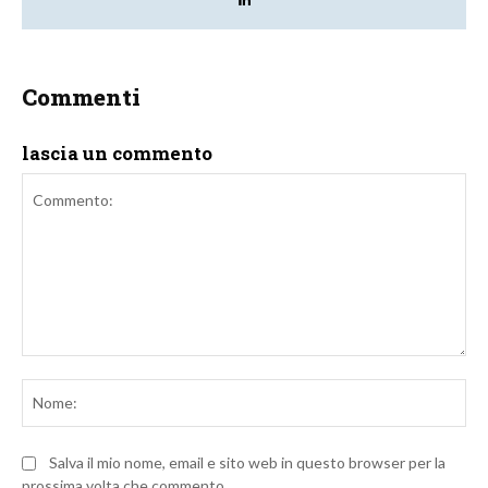
Commenti
lascia un commento
Commento:
No
Salva il mio nome, email e sito web in questo browser per la
prossima volta che commento.