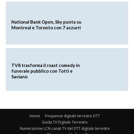
National Bank Open, Sky punta su
Montreal e Toronto con 7 azzurri
TV8 trasforma il roast comedy in
funerale pubblico con Totti e
Saviano
Home
Frequenze digitale terrestre DTT
Guida TV Digitale Terrestre
Numerazione LCN canali TV del DTT digitale terrestre