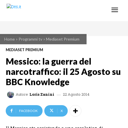
Home
Programmi tv
Mediaset Premium
MEDIASET PREMIUM
Messico: la guerra del
narcotraffico: il 25 Agosto su
BBC Knowledge
22 Agosto 2014
Autore
Loris Zanini
FACEBOOK
X
Il Messico sta assistendo a una escalation di