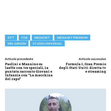
DTT
FOX
MEDIASET
MEDIASET PREMIUM
MEL GIBSON
STUDIO UNIVERSAL
Articolo precedente
Articolo successivo
Paolini e Mannino su
Formula 1, Gran Premio
laeffe con tre speciali, 1a
degli Stati Uniti: diretta tv
puntata racconto Giovani e
e streaming
Infanzia con “La macchina
del capo”