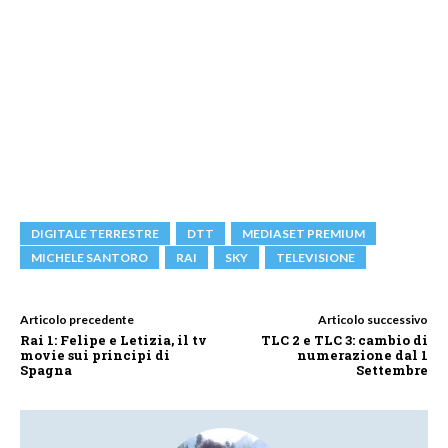
DIGITALE TERRESTRE
DTT
MEDIASET PREMIUM
MICHELE SANTORO
RAI
SKY
TELEVISIONE
Articolo precedente
Articolo successivo
Rai 1: Felipe e Letizia, il tv
TLC 2 e TLC 3: cambio di
movie sui principi di
numerazione dal 1
Spagna
Settembre