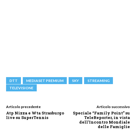
DTT
MEDIASET PREMIUM
SKY
STREAMING
TELEVISIONE
Articolo precedente
Articolo successivo
Atp Nizza e Wta Strasburgo
Speciale “Family Point” su
live su SuperTennis
TeleReporter, in vista
dell’Incontro Mondiale
delle Famiglie