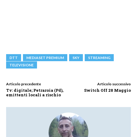
DTT
MEDIASET PREMIUM
SKY
STREAMING
TELEVISIONE
Articolo precedente
Articolo successivo
Tv: digitale; Petraroia (Pd),
Switch Off 28 Maggio
emittenti locali a rischio