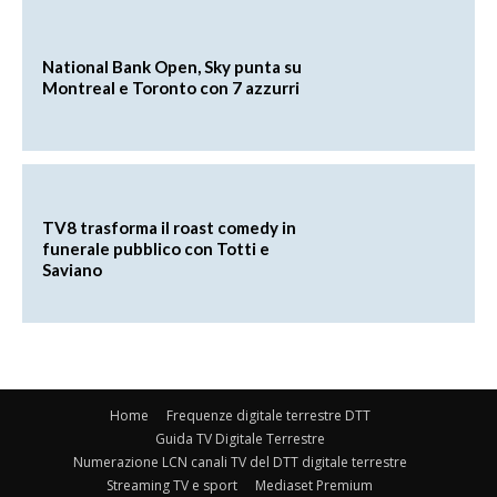
National Bank Open, Sky punta su
Montreal e Toronto con 7 azzurri
TV8 trasforma il roast comedy in
funerale pubblico con Totti e
Saviano
Home
Frequenze digitale terrestre DTT
Guida TV Digitale Terrestre
Numerazione LCN canali TV del DTT digitale terrestre
Streaming TV e sport
Mediaset Premium