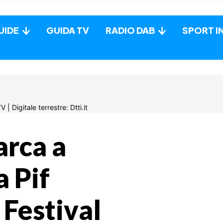
UIDE
GUIDA TV
RADIO DAB
SPORT I
arca a
 Pif
 Festival