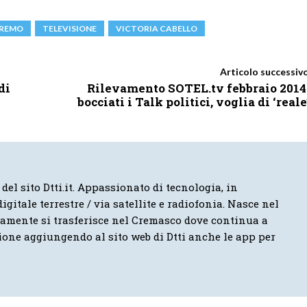
REMO
TELEVISIONE
VICTORIA CABELLO
Articolo successiv
di
Rilevamento SOTEL.tv febbraio 2014
bocciati i Talk politici, voglia di ‘reale
 del sito Dtti.it. Appassionato di tecnologia, in
igitale terrestre / via satellite e radiofonia. Nasce nel
vamente si trasferisce nel Cremasco dove continua a
ione aggiungendo al sito web di Dtti anche le app per