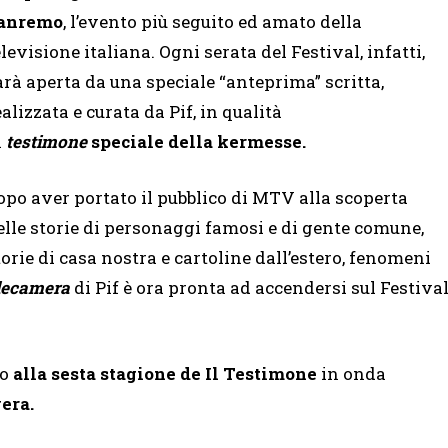
anremo
, l’evento più seguito ed amato della
elevisione italiana. Ogni serata del Festival, infatti,
arà aperta da una speciale “anteprima” scritta,
ealizzata e curata da Pif, in qualità
i
testimone
speciale della kermesse.
opo aver portato il pubblico di MTV alla scoperta
elle storie di personaggi famosi e di gente comune,
torie di casa nostra e cartoline dall’estero, fenomeni
lecamera
di Pif è ora pronta ad accendersi sul Festiva
go
alla sesta stagione de
Il Testimone
in onda
era.