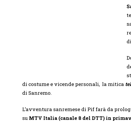
S
t
s
r
d
D
d
s
di costume e vicende personali, la mitica
te
di Sanremo.
L’avventura sanremese di Pif farà da prolo
su
MTV Italia
(canale 8 del DTT) in primav