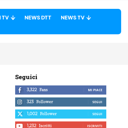
N TV
NEWS DTT
NEWS TV
Seguici
Fans
3,322
MI PIACE
Follower
323
SEGUI
Follower
1,002
SEGUI
Iscritti
1,232
ISCRIVITI