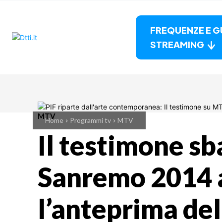
FREQUENZE E G
STREAMING
MTV
Home
Programmi tv
MTV
Il testimone sb
Sanremo 2014 a
l’anteprima del