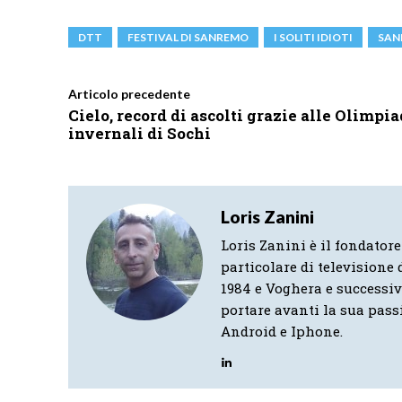
DTT
FESTIVAL DI SANREMO
I SOLITI IDIOTI
SAN
Articolo precedente
Cielo, record di ascolti grazie alle Olimpia
invernali di Sochi
Loris Zanini
Loris Zanini è il fondatore
particolare di televisione d
1984 e Voghera e successi
portare avanti la sua pass
Android e Iphone.