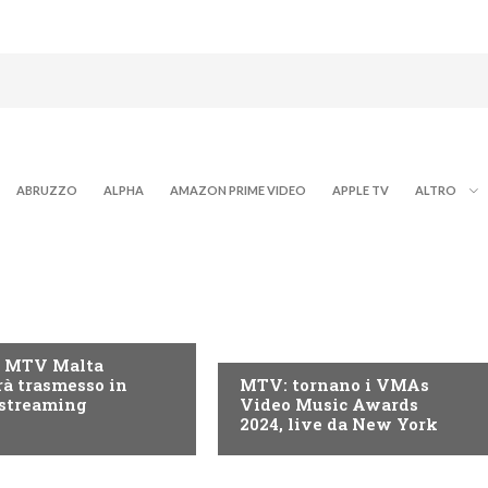
ABRUZZO
ALPHA
AMAZON PRIME VIDEO
APPLE TV
ALTRO
MTV
of MTV Malta
rà trasmesso in
MTV: tornano i VMAs
 streaming
Video Music Awards
2024, live da New York