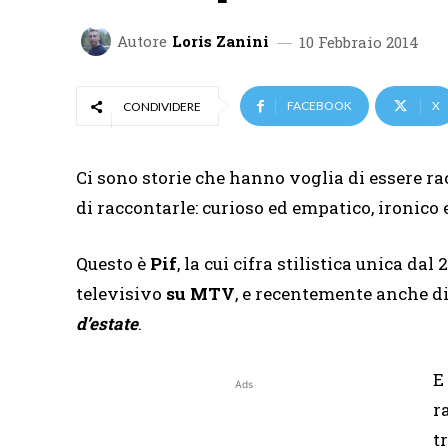
Autore
Loris Zanini
10 Febbraio 2014
FACEBOOK
X
CONDIVIDERE
Ci sono storie che hanno voglia di essere ra
di raccontarle: curioso ed empatico, ironico
Questo è
Pif
, la cui cifra stilistica unica da
televisivo
su MTV
, e recentemente anche d
d’estate
.
E
Ads
r
t