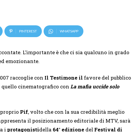
PINTEREST
WHATSAPP
ccontate. L’importante è che ci sia qualcuno in grado
 ed emozionante.
l 2007 raccoglie con
Il Testimone il
favore del pubblico
i quello cinematografico con
La mafia uccide solo
 proprio
Pif
, volto che con la sua credibilità meglio
appresenta il posizionamento editoriale di MTV, sarà
ra i
protagonisti
della
64° edizione
del
Festival di