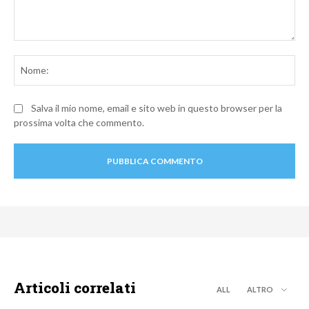
Commento:
No
Salva il mio nome, email e sito web in questo browser per la
prossima volta che commento.
Articoli correlati
ALL
ALTRO