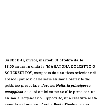
Su
Nick Jr
, invece,
martedì 31 ottobre dalle
18.00
andrà in onda la
“MARATONA DOLCETTO O
SCHERZETTO!”
, composta da una ricca selezione di
episodi paurosi delle serie animate preferite dal
pubblico prescolare. L’eroica
Nella, la principessa
coraggiosa
, e i suoi amici saranno alle prese con un
animale leggendario, l’Ippogrifo, una creatura alata
avvolta nel mistero. Anche
Rusty Rivets
e la sua