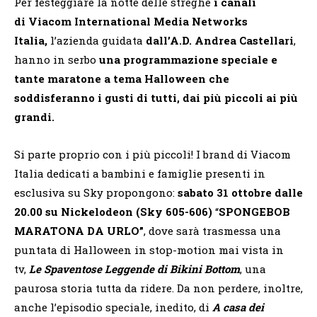
Per festeggiare la notte delle streghe
i canali
di
Viacom International Media Networks
Italia,
l’azienda guidata
dall’A.D. Andrea Castellari
,
hanno in serbo
una programmazione speciale e
tante maratone a tema Halloween che
soddisferanno i gusti di tutti, dai più piccoli ai più
grandi.
Si parte proprio con i più piccoli!
I brand di Viacom
Italia dedicati a bambini e famiglie presenti in
esclusiva su Sky propongono:
sabato 31 ottobre dalle
20.00 su Nickelodeon
(Sky 605-606)
“
SPONGEBOB
MARATONA DA URLO”
, dove sarà trasmessa una
puntata di Halloween in stop-motion mai vista in
tv,
Le Spaventose Leggende di Bikini Bottom
, una
paurosa storia tutta da ridere. Da non perdere, inoltre,
anche l’episodio speciale, inedito, di
A casa dei