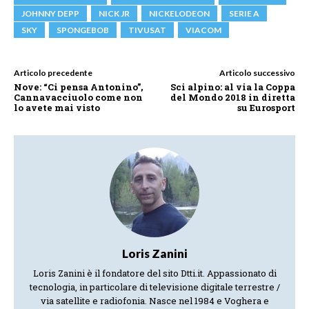
JOHNNY DEPP
NICK JR
NICKELODEON
SERIE A
SKY
SPONGEBOB
TIVUSAT
VIACOM
Articolo precedente
Articolo successivo
Nove: “Ci pensa Antonino”,
Sci alpino: al via la Coppa
Cannavacciuolo come non
del Mondo 2018 in diretta
lo avete mai visto
su Eurosport
Loris Zanini
Loris Zanini è il fondatore del sito Dtti.it. Appassionato di
tecnologia, in particolare di televisione digitale terrestre /
via satellite e radiofonia. Nasce nel 1984 e Voghera e