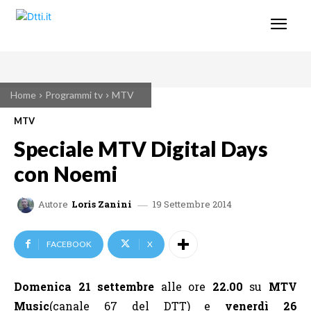
Home
Programmi tv
MTV
MTV
Speciale MTV Digital Days
con Noemi
19 Settembre 2014
Autore
Loris Zanini
FACEBOOK
X
Domenica
21 settembre
alle ore
22.00
su
MTV
Music
(canale 67 del DTT) e
venerdì 26