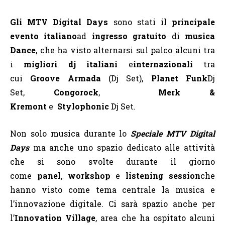
Gli MTV Digital Days
sono stati il
principale
evento
italiano
ad
ingresso gratuito
di
musica
Dance
, che ha visto alternarsi sul palco alcuni tra
i
migliori dj italiani
e
internazionali
tra
cui
Groove Armada
(Dj Set),
Planet Funk
Dj
Set
,
Congorock
,
Merk &
Kremont
e
Stylophonic
Dj Set
.
Non solo musica durante lo
Speciale MTV Digital
Days
ma anche uno spazio dedicato alle attività
che si sono svolte durante il giorno
come
panel
,
workshop
e
listening session
che
hanno visto come tema centrale la musica e
l’innovazione digitale. Ci sarà spazio anche per
l’
Innovation Village
, area che ha ospitato alcuni