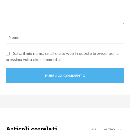
Commento:
No
Salva il mio nome, email e sito web in questo browser per la
prossima volta che commento.
Articoli correlati
ALL
ALTRO