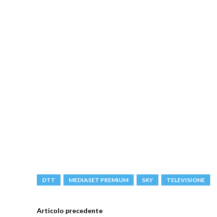
DTT
MEDIASET PREMIUM
SKY
TELEVISIONE
Articolo precedente