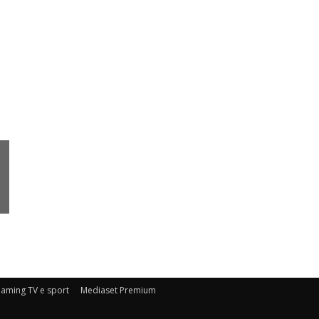
eaming TV e sport
Mediaset Premium