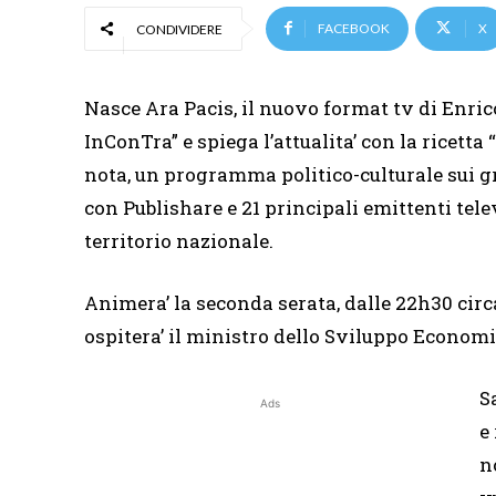
FACEBOOK
X
CONDIVIDERE
Nasce Ara Pacis, il nuovo format tv di Enrico
InConTra” e spiega l’attualita’ con la ricetta
nota, un programma politico-culturale sui gra
con Publishare e 21 principali emittenti tele
territorio nazionale.
Animera’ la seconda serata, dalle 22h30 circa
ospitera’ il ministro dello Sviluppo Economi
S
Ads
e
n