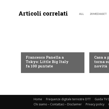
Articoli correlati
ALL
20 MEDIASET
DISCOVERY+
DISCOVE
Francesco Panella a
Casa a 
Tokyo: Little Big Italy
torna su
fa 100 puntate
novità
Home
Frequenze digitale terrestre DTT
Guida TV D
Chi siamo – Contattaci – Disclaimer
Privacy policy