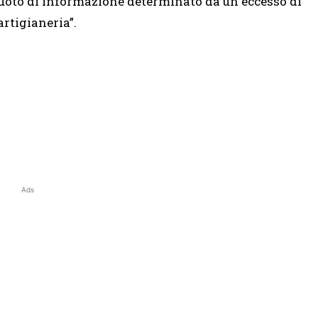
uoto di informazione determinato da un eccesso di
artigianeria”.
Ads