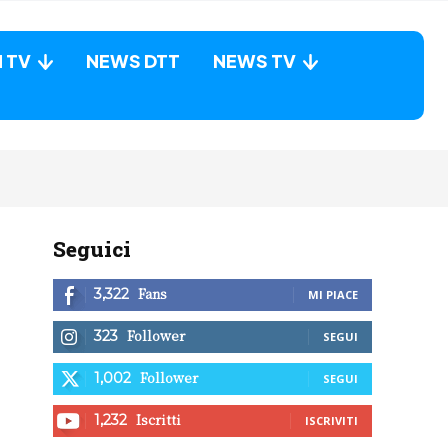
N TV
NEWS DTT
NEWS TV
Seguici
Fans
3,322
MI PIACE
Follower
323
SEGUI
Follower
1,002
SEGUI
Iscritti
1,232
ISCRIVITI