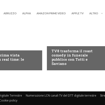
ABRUZZO
ALPHA
AMAZON PRIME VIDEO
APPLE TV
ALTRO
PROGRAMMI TV
RY+
TV8 trasforma il roast
prima vista
comedy in funerale
 real time: le
pubblico con Totti e
Saviano
igitale Terrestre
Numerazione LCN canali TV del DTT digitale terrestre
Str
Cookie policy