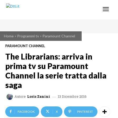
Home
Programmi tv
Paramount Channel
PARAMOUNT CHANNEL
The Librarians: arriva in
prima tv su Paramount
Channel la serie tratta dalla
saga
13 Dicembre 2016
Autore
Loris Zanini
FACEBOOK
X
PINTEREST