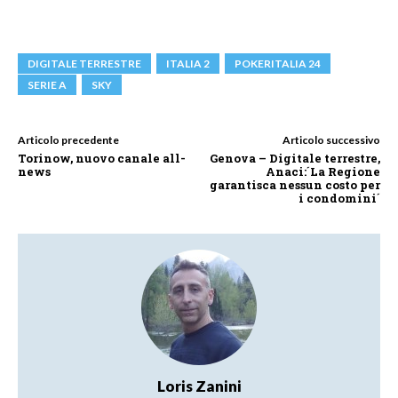
DIGITALE TERRESTRE
ITALIA 2
POKERITALIA 24
SERIE A
SKY
Articolo precedente
Articolo successivo
Torinow, nuovo canale all-
Genova – Digitale terrestre,
news
Anaci:´La Regione
garantisca nessun costo per
i condomini´
Loris Zanini