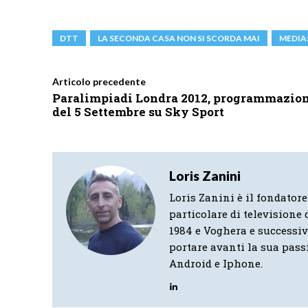
DTT
LA SECONDA CASA NON SI SCORDA MAI
MEDIA
Articolo precedente
Paralimpiadi Londra 2012, programmazio
del 5 Settembre su Sky Sport
Loris Zanini
Loris Zanini è il fondatore
particolare di televisione d
1984 e Voghera e successi
portare avanti la sua pass
Android e Iphone.