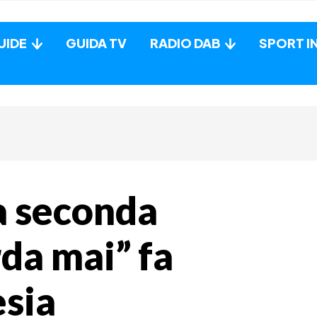
UIDE
GUIDA TV
RADIO DAB
SPORT I
a seconda
rda mai” fa
esia