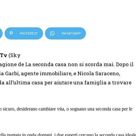
PINTEREST
WHATSAPP
eTv
(Sky
tagione de La seconda casa non si scorda mai. Dopo il
ia Garbi, agente immobiliare, e Nicola Saraceno,
da all’ultima casa per aiutare una famiglia a trovare
 sicuro, desiderano cambiare vita, o sognano una seconda casa per le
lla puntata in onda domani, i due esperti cercano la seconda casa ideal