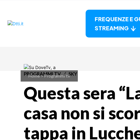
FREQUENZE E G
STREAMING
PROGRAMMI TV
SKY
Home
Programmi tv
Questa sera “L
casa non si sco
tappa in Lucch