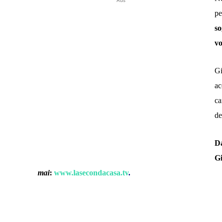
p
so
vo
Gi
ac
ca
de
Da
Gi
mai
:
www.lasecondacasa.tv
.