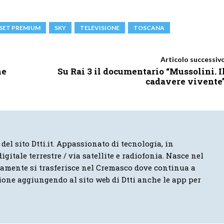
SET PREMIUM
SKY
TELEVISIONE
TOSCANA
Articolo successiv
ne
Su Rai 3 il documentario “Mussolini. I
cadavere vivente
 del sito Dtti.it. Appassionato di tecnologia, in
igitale terrestre / via satellite e radiofonia. Nasce nel
vamente si trasferisce nel Cremasco dove continua a
ione aggiungendo al sito web di Dtti anche le app per