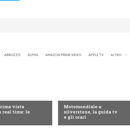
ABRUZZO
ALPHA
AMAZON PRIME VIDEO
APPLE TV
ALTRO
RY+
MOTO GP
prima vista
Motomondiale a
 real time: le
silverstone, la guida tv
e gli orari