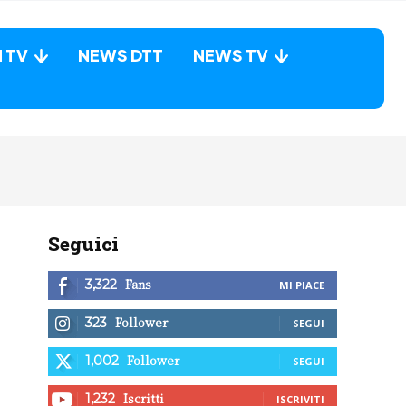
N TV
NEWS DTT
NEWS TV
Seguici
Fans
3,322
MI PIACE
Follower
323
SEGUI
Follower
1,002
SEGUI
Iscritti
1,232
ISCRIVITI