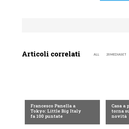
Articoli correlati
ALL
20 MEDIASET
DISCOVERY+
DISCOVE
Francesco Panella a
Casa a 
Tokyo: Little Big Italy
torna su
fa 100 puntate
novità