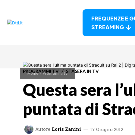
FREQUENZE E G
STREAMING
PROGRAMMI TV
STASERA IN TV
Home
Programmi tv
Questa sera l’u
puntata di Stra
Autore
Loris Zanini
17 Giugno 2012