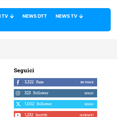
N TV
NEWS DTT
NEWS TV
Seguici
Fans
3,322
MI PIACE
Follower
323
SEGUI
Follower
1,002
SEGUI
Iscritti
1,232
ISCRIVITI