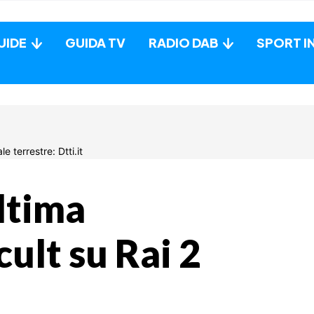
UIDE
GUIDA TV
RADIO DAB
SPORT I
ltima
cult su Rai 2