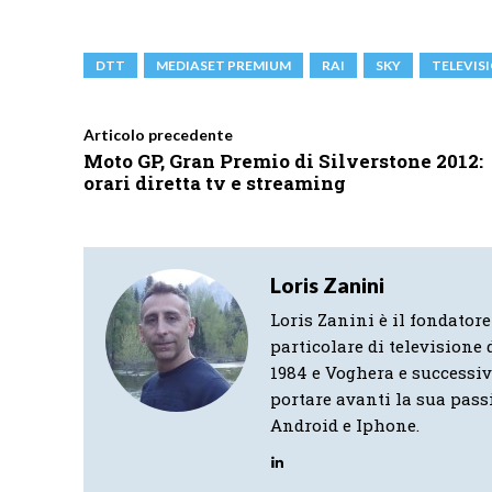
DTT
MEDIASET PREMIUM
RAI
SKY
TELEVIS
Articolo precedente
Moto GP, Gran Premio di Silverstone 2012:
orari diretta tv e streaming
Loris Zanini
Loris Zanini è il fondatore
particolare di televisione d
1984 e Voghera e successi
portare avanti la sua pass
Android e Iphone.