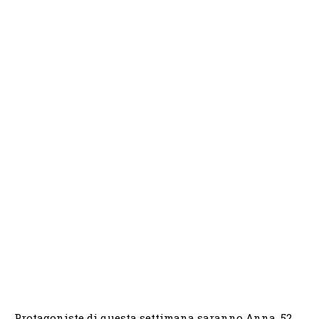
Protagoniste di questa settimana saranno Anna, 52