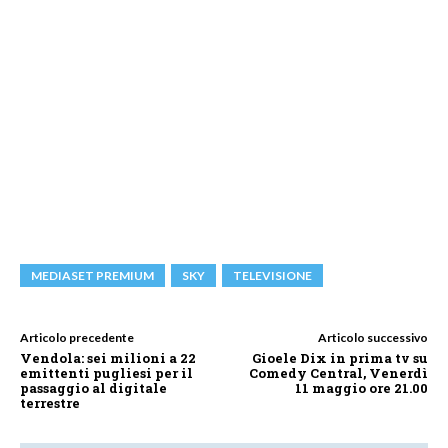
MEDIASET PREMIUM
SKY
TELEVISIONE
Articolo precedente
Articolo successivo
Vendola: sei milioni a 22
Gioele Dix in prima tv su
emittenti pugliesi per il
Comedy Central, Venerdì
passaggio al digitale
11 maggio ore 21.00
terrestre