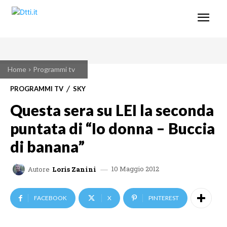
Home
Programmi tv
PROGRAMMI TV
SKY
Questa sera su LEI la seconda
puntata di “Io donna – Buccia
di banana”
10 Maggio 2012
Autore
Loris Zanini
FACEBOOK
X
PINTEREST