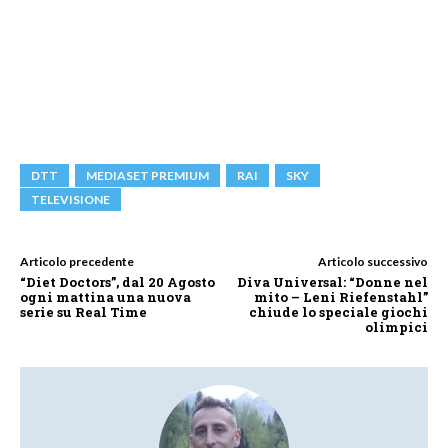
DTT
MEDIASET PREMIUM
RAI
SKY
TELEVISIONE
Articolo precedente
Articolo successivo
“Diet Doctors”, dal 20 Agosto
Diva Universal: “Donne nel
ogni mattina una nuova
mito – Leni Riefenstahl”
serie su Real Time
chiude lo speciale giochi
olimpici