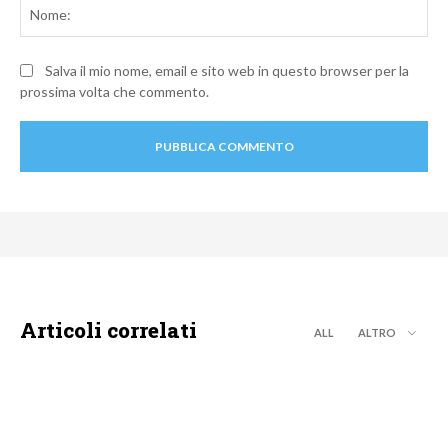
No
Salva il mio nome, email e sito web in questo browser per la
prossima volta che commento.
Articoli correlati
ALL
ALTRO