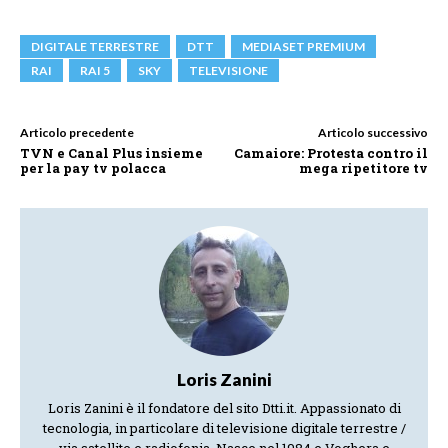
DIGITALE TERRESTRE
DTT
MEDIASET PREMIUM
RAI
RAI 5
SKY
TELEVISIONE
Articolo precedente
Articolo successivo
TVN e Canal Plus insieme
Camaiore: Protesta contro il
per la pay tv polacca
mega ripetitore tv
Loris Zanini
Loris Zanini è il fondatore del sito Dtti.it. Appassionato di
tecnologia, in particolare di televisione digitale terrestre /