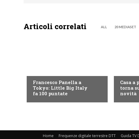
Articoli correlati
ALL
20 MEDIASET
DISCOVERY+
DISCOVE
Francesco Panella a
Casa a 
Tokyo: Little Big Italy
torna su
fa 100 puntate
novità
Home
Frequenze digitale terrestre DTT
Guida TV D