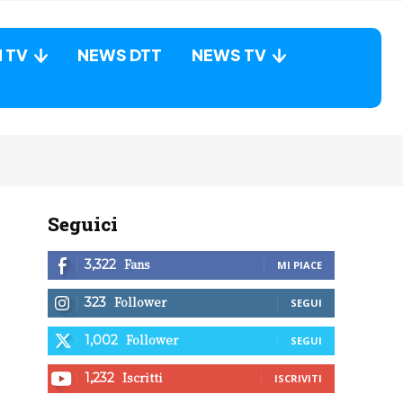
N TV
NEWS DTT
NEWS TV
Seguici
Fans
3,322
MI PIACE
Follower
323
SEGUI
Follower
1,002
SEGUI
Iscritti
1,232
ISCRIVITI