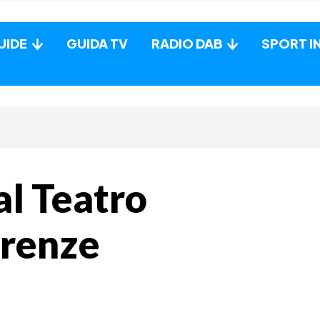
UIDE
GUIDA TV
RADIO DAB
SPORT I
al Teatro
irenze