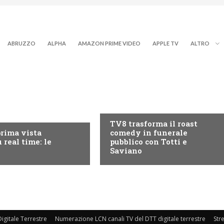
ABRUZZO
ALPHA
AMAZON PRIME VIDEO
APPLE TV
ALTRO
PROGRAMMI TV
RY+
TV8 trasforma il roast
prima vista
comedy in funerale
 real time: le
pubblico con Totti e
Saviano
igitale Terrestre
Numerazione LCN canali TV del DTT digitale terrestre
Str