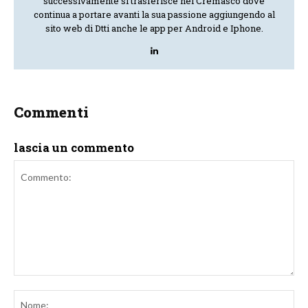
successivamente si trasferisce nel Cremasco dove
continua a portare avanti la sua passione aggiungendo al
sito web di Dtti anche le app per Android e Iphone.
Commenti
lascia un commento
Commento:
No