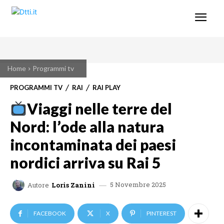
Home
Programmi tv
PROGRAMMI TV
RAI
RAI PLAY
Viaggi nelle terre del
Nord: l’ode alla natura
incontaminata dei paesi
nordici arriva su Rai 5
5 Novembre 2025
Autore
Loris Zanini
FACEBOOK
X
PINTEREST