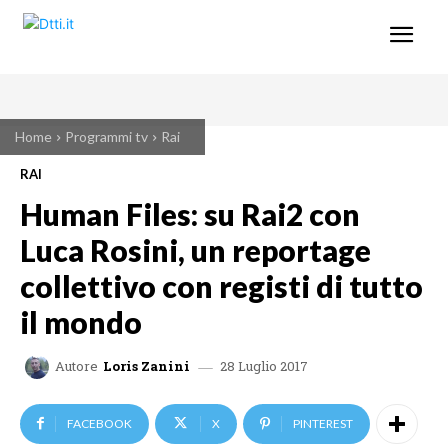
Home
Programmi tv
Rai
RAI
Human Files: su Rai2 con
Luca Rosini, un reportage
collettivo con registi di tutto
il mondo
28 Luglio 2017
Autore
Loris Zanini
FACEBOOK
X
PINTEREST