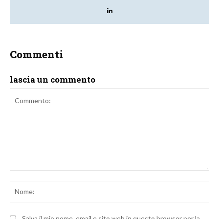
Commenti
lascia un commento
Commento:
No
Salva il mio nome, email e sito web in questo browser per la