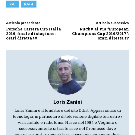
RAI
RAI 4
Articolo precedente
Articolo successivo
Porsche Carrera Cup Italia
Rugby al via “European
2016, finale di stagione:
Champions Cup 2016/2017”:
orari diretta tv
orari diretta tv
Loris Zanini
Loris Zanini è il fondatore del sito Dtti.it. Appassionato di
tecnologia, in particolare di televisione digitale terrestre /
via satellite e radiofonia. Nasce nel 1984 e Voghera e
successivamente si trasferisce nel Cremasco dove
continua a portare avanti la sua passione aggiungendo al