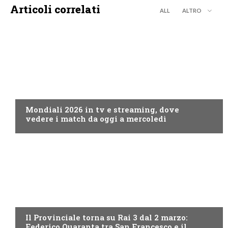
Articoli correlati
ALL
ALTRO
CALCIO
Mondiali 2026 in tv e streaming, dove
vedere i match da oggi a mercoledì
PROGRAMMI TV
Il Provinciale torna su Rai 3 dal 2 marzo:
Federico Quaranta tra San Francesco e il