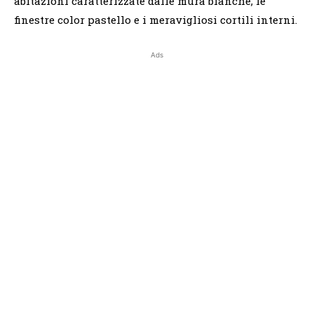
abitazioni caratterizzate dalle mura bianche, le
finestre color pastello e i meravigliosi cortili interni.
Ads