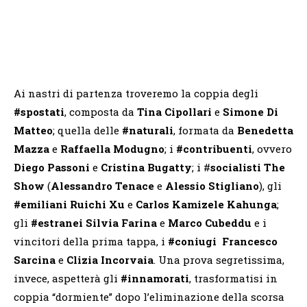
Ai nastri di partenza troveremo la coppia degli
#spostati
, composta da
Tina Cipollari
e
Simone Di
Matteo
; quella delle
#naturali
, formata da
Benedetta
Mazza
e
Raffaella Modugno
; i
#contribuenti
, ovvero
Diego Passoni
e
Cristina Bugatty
; i #
socialisti The
Show
(
Alessandro Tenace
e
Alessio Stigliano
), gli
#emiliani Ruichi Xu
e
Carlos Kamizele Kahunga
;
gli
#estranei Silvia Farina
e
Marco Cubeddu
e i
vincitori della prima tappa, i
#coniugi
Francesco
Sarcina
e
Clizia Incorvaia
. Una prova segretissima,
invece, aspetterà gli
#innamorati
, trasformatisi in
coppia “dormiente” dopo l’eliminazione della scorsa