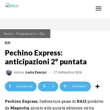
Home
Programmi tv
Rai
RAI
Pechino Express:
anticipazioni 2° puntata
17 Settembre 2016
Autore
Loris Zanini
FACEBOOK
X
PINTEREST
Pechino Express
, l’adventure game di
RAI2
prodotto
da
Magnolia
, giunto alla quinta edizione, entra