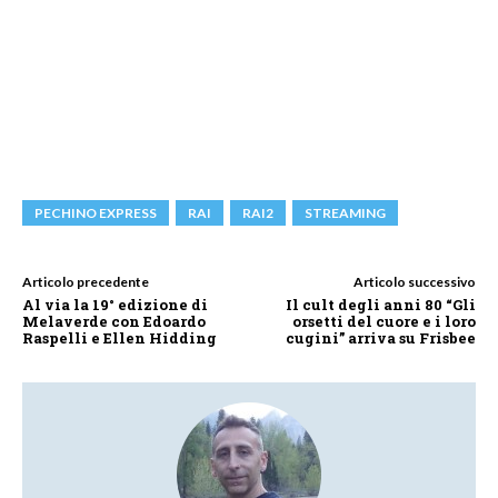
PECHINO EXPRESS
RAI
RAI2
STREAMING
Articolo precedente
Articolo successivo
Al via la 19° edizione di
Il cult degli anni 80 “Gli
Melaverde con Edoardo
orsetti del cuore e i loro
Raspelli e Ellen Hidding
cugini” arriva su Frisbee