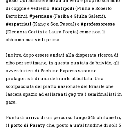
globo. Qui assisteremo ad un vero e proprio scambio
di coppie e vedremo
#antipodi
(Pinna e Roberto
Bertolini),
#persiane
(Fariba e Giulia Salemi),
#espatriati
(Kang e Son Pascal) e
#professoresse
(Eleonora Cortini e Laura Forgia) come non li
abbiamo mai visti prima.
Inoltre, dopo essere andati alla disperata ricerca di
cibo per settimane, in questa puntata da brivido, gli
avventurieri di Pechino Express saranno
protagonisti di una delirante abbuffata. Una
scorpacciata del piatto nazionale del Brasile che
lascerà spazio ad esilaranti gag tra i semifinalisti in
gara.
Punto di arrivo di un percorso lungo 345 chilometri,
il
porto di Paraty
che, posto a un’altitudine di soli 5