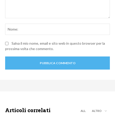
Commento:
No
Salva il mio nome, email e sito web in questo browser per la
prossima volta che commento.
Articoli correlati
ALL
ALTRO