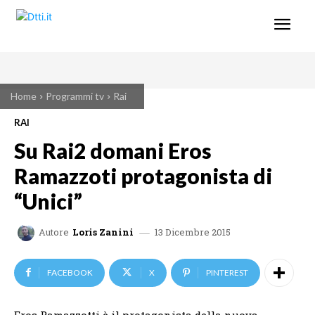
Home
Programmi tv
Rai
RAI
Su Rai2 domani Eros
Ramazzoti protagonista di
“Unici”
13 Dicembre 2015
Autore
Loris Zanini
FACEBOOK
X
PINTEREST
Eros Ramazzotti è il protagonista della nuova