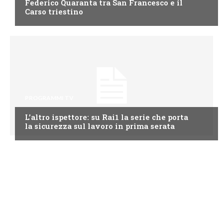
Federico Quaranta tra San Francesco e il
Carso triestino
PROGRAMMI TV
L’altro ispettore: su Rai1 la serie che porta
la sicurezza sul lavoro in prima serata