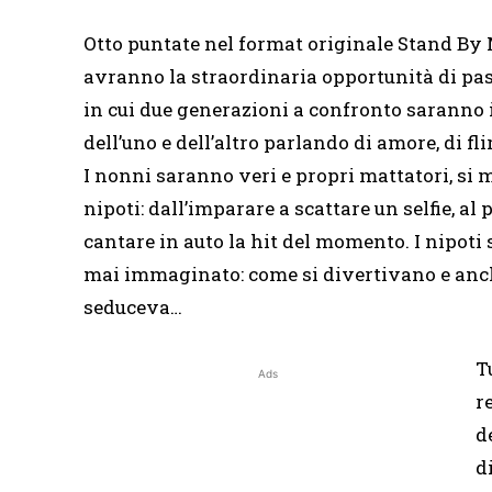
Otto puntate nel format originale Stand By
avranno la straordinaria opportunità di pa
in cui due generazioni a confronto saranno ins
dell’uno e dell’altro parlando di amore, di fl
I nonni saranno veri e propri mattatori, si 
nipoti: dall’imparare a scattare un selfie, al
cantare in auto la hit del momento. I nipot
mai immaginato: come si divertivano e anch
seduceva…
T
Ads
r
d
d