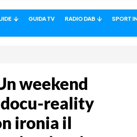
UIDE
GUIDA TV
RADIO DAB
SPORT I
 “Un weekend
l docu-reality
n ironia il