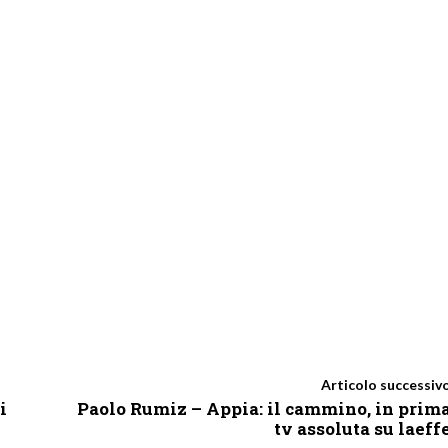
Articolo successiv
i
Paolo Rumiz – Appia: il cammino, in prim
tv assoluta su laeff