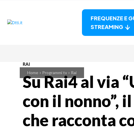
FREQUENZE E G
STREAMING
RAI
Home
Programmi tv
Rai
Su Rai4 al via
con il nonno”, i
che racconta co