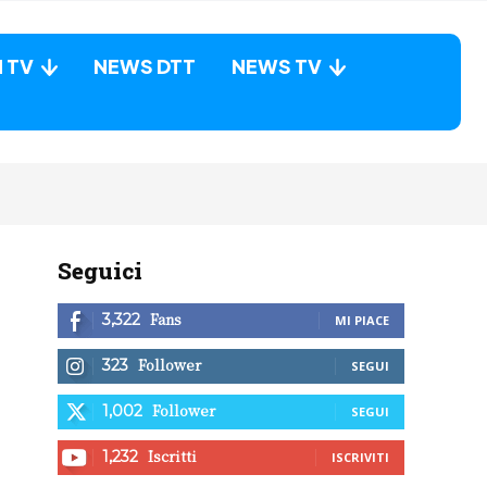
N TV
NEWS DTT
NEWS TV
Seguici
Fans
3,322
MI PIACE
Follower
323
SEGUI
Follower
1,002
SEGUI
Iscritti
1,232
ISCRIVITI