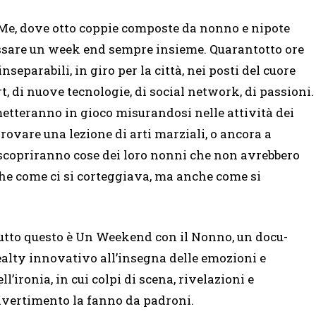
 Me, dove otto coppie composte da nonno e nipote
ssare un week end sempre insieme. Quarantotto ore
eparabili, in giro per la città, nei posti del cuore
irt, di nuove tecnologie, di social network, di passioni.
metteranno in gioco misurandosi nelle attività dei
 provare una lezione di arti marziali, o ancora a
i scopriranno cose dei loro nonni che non avrebbero
e come ci si corteggiava, ma anche come si
utto questo è Un Weekend con il Nonno, un docu-
ealty innovativo all’insegna delle emozioni e
ell’ironia, in cui colpi di scena, rivelazioni e
ivertimento la fanno da padroni.