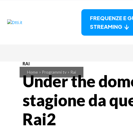
FREQUENZE E G
STREAMING
RAI
Home
Programmi tv
Rai
Under the dome
stagione da que
Rai2