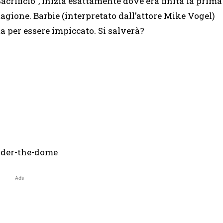
Sacrificio”, inizia esattamente dove era finita la prima
tagione. Barbie (interpretato dall’attore Mike Vogel)
ta per essere impiccato. Si salverà?
Ads