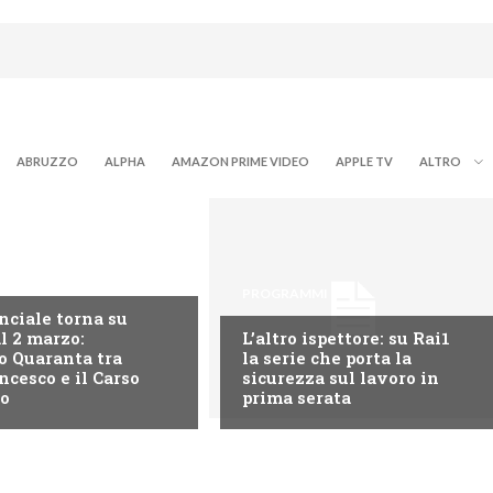
ABRUZZO
ALPHA
AMAZON PRIME VIDEO
APPLE TV
ALTRO
MI TV
PROGRAMMI TV
inciale torna su
al 2 marzo:
L’altro ispettore: su Rai1
o Quaranta tra
la serie che porta la
ncesco e il Carso
sicurezza sul lavoro in
no
prima serata