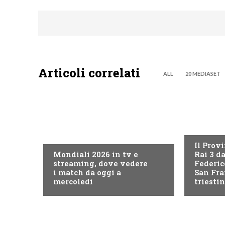
Articoli correlati
ALL
20 MEDIASET
PROGRAM
CALCIO
Il Prov
Mondiali 2026 in tv e
Rai 3 d
streaming, dove vedere
Federic
i match da oggi a
San Fra
mercoledì
triesti