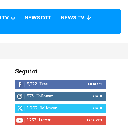
N TV
NEWS DTT
NEWS TV
Seguici
Fans
3,322
MI PIACE
Follower
323
SEGUI
Follower
1,002
SEGUI
Iscritti
1,232
ISCRIVITI