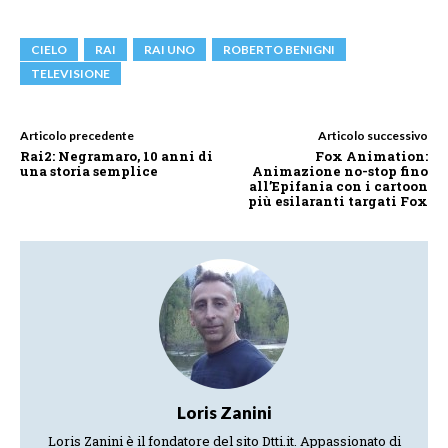
CIELO
RAI
RAI UNO
ROBERTO BENIGNI
TELEVISIONE
Articolo precedente
Articolo successivo
Rai2: Negramaro, 10 anni di
Fox Animation:
una storia semplice
Animazione no-stop fino
all’Epifania con i cartoon
più esilaranti targati Fox
Loris Zanini
Loris Zanini è il fondatore del sito Dtti.it. Appassionato di