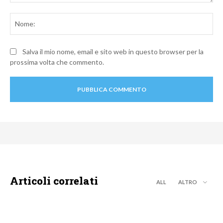
Commento:
No
Salva il mio nome, email e sito web in questo browser per la
prossima volta che commento.
Articoli correlati
ALL
ALTRO