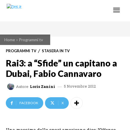
Home
Programmi tv
PROGRAMMI TV
STASERA IN TV
Rai3: a “Sfide” un capitano a
Dubai, Fabio Cannavaro
5 Novembre 2012
Autore
Loris Zanini
FACEBOOK
X
Una massima dello sport americano dice: “Offense