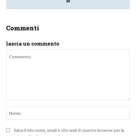
Commenti
lascia un commento
Commento:
No
Salva il mio nome, email e sito web in questo browser per la