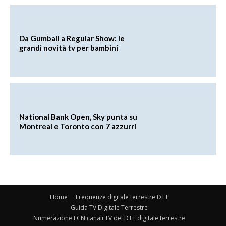
Da Gumball a Regular Show: le
grandi novità tv per bambini
National Bank Open, Sky punta su
Montreal e Toronto con 7 azzurri
Home
Frequenze digitale terrestre DTT
Guida TV Digitale Terrestre
Numerazione LCN canali TV del DTT digitale terrestre