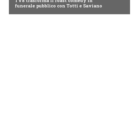
TV8 trasforma il roast comedy in
funerale pubblico con Totti e Saviano