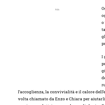
O
Ads
o
o
t
g
p
I
p
g
d
r
l’accoglienza, la convivialità e il calore dell
volta chiamato da Enzo e Chiara per aiutarli n