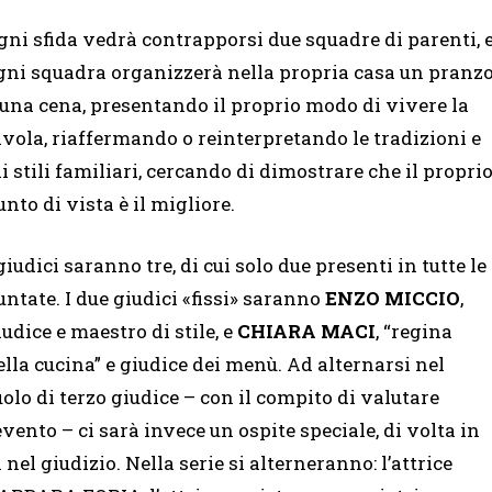
gni sfida vedrà contrapporsi due squadre di parenti, 
gni squadra organizzerà nella propria casa un pranz
 una cena, presentando il proprio modo di vivere la
avola, riaffermando o reinterpretando le tradizioni e
li stili familiari, cercando di dimostrare che il propri
unto di vista è il migliore.
 giudici saranno tre, di cui solo due presenti in tutte le
untate. I due giudici «fissi» saranno
ENZO MICCIO
,
iudice e maestro di stile, e
CHIARA MACI
, “regina
ella cucina” e giudice dei menù. Ad alternarsi nel
uolo di terzo giudice – con il compito di valutare
’evento – ci sarà invece un ospite speciale, di volta in
el giudizio. Nella serie si alterneranno: l’attrice