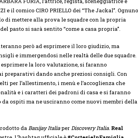
RBARA FORIA, l’attrice, regista, sceneggiatrice e
 e il comico CIRO PRIELLO dei “The Jackal”. Ognun
do di mettere alla prova le squadre con la propria
e del pasto si sarà sentito “come a casa propria”.
miteranno però ad esprimere il loro giudizio, ma
nsigli e immergendosi nelle realtà delle due squadre.
 esprimere la loro valutazione, si faranno
ai preparativi dando anche preziosi consigli. Con
celti per l’allestimento, i menù e l’accoglienza che
alità e i caratteri dei padroni di casa e si faranno
no da ospiti ma ne usciranno come nuovi membri della
prodotto da
Banijay Italia
per
Discovery Italia.
Real
estre. L’hashtag ufficiale è
#CortesieInFamiglia.