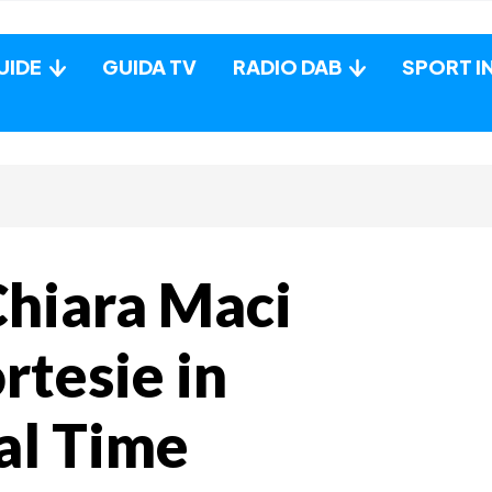
UIDE
GUIDA TV
RADIO DAB
SPORT I
Chiara Maci
rtesie in
al Time