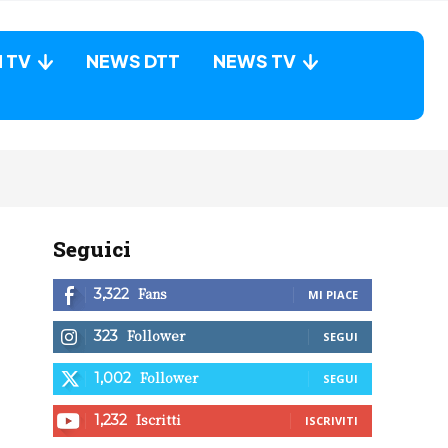
N TV
NEWS DTT
NEWS TV
Seguici
Fans
3,322
MI PIACE
Follower
323
SEGUI
Follower
1,002
SEGUI
Iscritti
1,232
ISCRIVITI