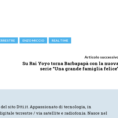
TERRESTRE
ENZO MICCIO
REAL TIME
Articolo successiv
Su Rai Yoyo torna Barbapapà con la nuov
serie “Una grande famiglia felice
 del sito Dtti.it. Appassionato di tecnologia, in
igitale terrestre / via satellite e radiofonia. Nasce nel