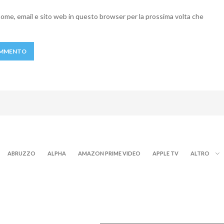
 nome, email e sito web in questo browser per la prossima volta che
ABRUZZO
ALPHA
AMAZON PRIME VIDEO
APPLE TV
ALTRO
PROGRAMMI TV
RY+