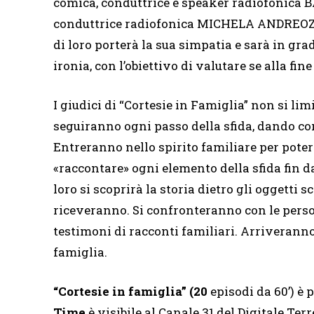
comica, conduttrice e speaker radiofonica BA
conduttrice radiofonica MICHELA ANDREOZZI
di loro porterà la sua simpatia e sarà in gra
ironia, con l’obiettivo di valutare se alla fin
I giudici di “Cortesie in Famiglia” non si li
seguiranno ogni passo della sfida, dando co
Entreranno nello spirito familiare per poter
«raccontare» ogni elemento della sfida fin d
loro si scoprirà la storia dietro gli oggetti s
riceveranno. Si confronteranno con le person
testimoni di racconti familiari. Arriveran
famiglia.
“Cortesie in famiglia”
(20
episodi da 60’) è 
Time
è visibile al Canale 31 del Digitale Terr