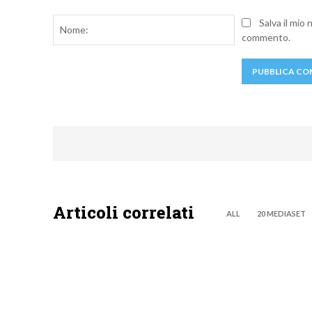
Commento:
Nome:
Salva il mio
commento.
Articoli correlati
ALL
20 MEDIASET
DISCOVERY+
DISCOVE