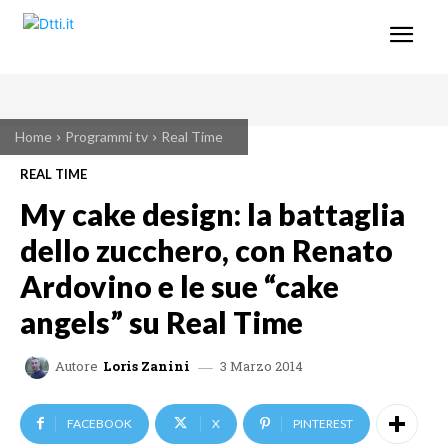
Home
Programmi tv
Real Time
REAL TIME
My cake design: la battaglia
dello zucchero, con Renato
Ardovino e le sue “cake
angels” su Real Time
3 Marzo 2014
Autore
Loris Zanini
FACEBOOK
X
PINTEREST