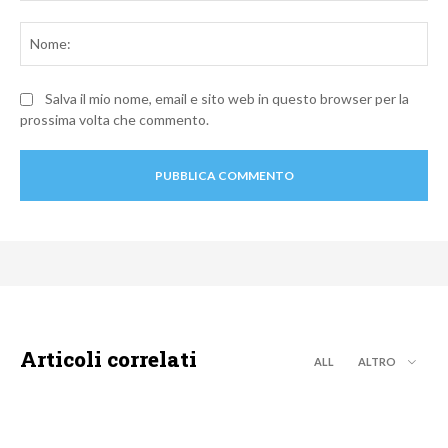
Commento:
No
Salva il mio nome, email e sito web in questo browser per la
prossima volta che commento.
Articoli correlati
ALL
ALTRO