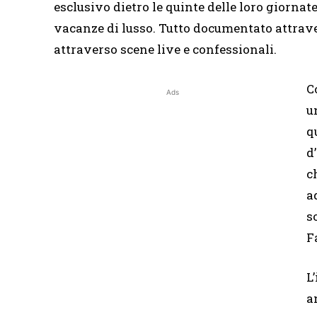
esclusivo dietro le quinte delle loro giornate
vacanze di lusso. Tutto documentato attrav
attraverso scene live e confessionali.
C
Ads
u
q
d
c
a
s
F
L
a