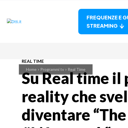
FREQUENZE E G
STREAMING
REAL TIME
Home
Programmi tv
Real Time
Su Real time il
reality che sve
diventare “The