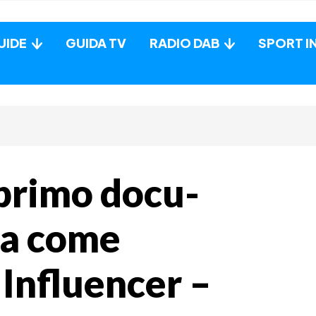
UIDE
GUIDA TV
RADIO DAB
SPORT I
 primo docu-
la come
 Influencer –