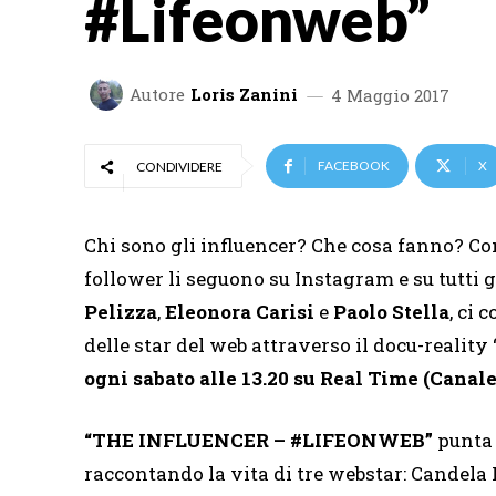
#Lifeonweb”
Autore
Loris Zanini
4 Maggio 2017
FACEBOOK
X
CONDIVIDERE
Chi sono gli influencer? Che cosa fanno? Co
follower li seguono su Instagram e su tutti g
Pelizza
,
Eleonora Carisi
e
Paolo Stella
, ci
delle star del web attraverso il docu-reality 
ogni sabato alle 13.20 su Real Time (Canale
“THE INFLUENCER – #LIFEONWEB”
punta i
raccontando la vita di tre webstar: Candela P