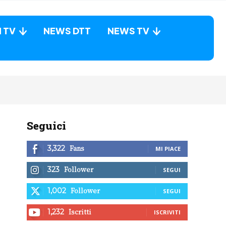
N TV
NEWS DTT
NEWS TV
Seguici
Fans
3,322
MI PIACE
Follower
323
SEGUI
Follower
1,002
SEGUI
Iscritti
1,232
ISCRIVITI