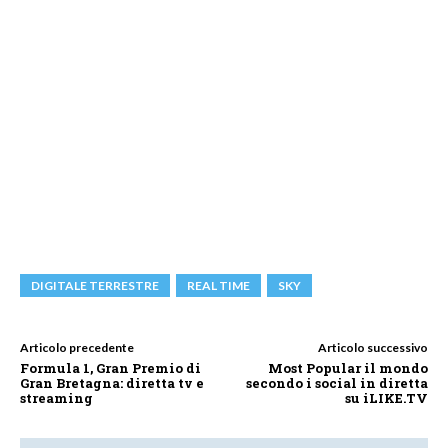
DIGITALE TERRESTRE
REAL TIME
SKY
Articolo precedente
Articolo successivo
Formula 1, Gran Premio di
Most Popular il mondo
Gran Bretagna: diretta tv e
secondo i social in diretta
streaming
su iLIKE.TV