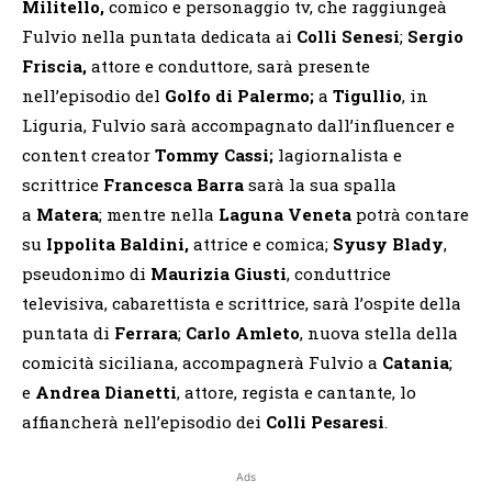
Militello,
comico e personaggio tv, che raggiungeà
Fulvio nella puntata dedicata ai
Colli Senesi
;
Sergio
Friscia,
attore e conduttore, sarà presente
nell’episodio del
Golfo di Palermo;
a
Tigullio
, in
Liguria, Fulvio sarà accompagnato dall’influencer e
content creator
Tommy Cassi;
lagiornalista e
scrittrice
Francesca Barra
sarà la sua spalla
a
Matera
; mentre nella
Laguna Veneta
potrà contare
su
Ippolita Baldini,
attrice e comica;
Syusy Blady
,
pseudonimo di
Maurizia Giusti
, conduttrice
televisiva, cabarettista e scrittrice, sarà l’ospite della
puntata di
Ferrara
;
Carlo Amleto
, nuova stella della
comicità siciliana, accompagnerà Fulvio a
Catania
;
e
Andrea Dianetti
, attore, regista e cantante, lo
affiancherà nell’episodio dei
Colli Pesaresi
.
Ads