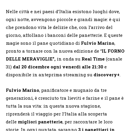
Nelle città e nei paesi d’Italia esistono luoghi dove,
ogni notte, avvengono piccole e grandi magie: è qui
che prendono vita le delizie che, con l’arrivo del
giorno, affollano i banconi delle panetterie. E queste
magie sono il pane quotidiano di
Fulvio Marino
,
pronto a tornare con la nuova edizione de “
IL FORNO
DELLE MERAVIGLIE”,
in onda su
Real Time
(canale
31)
dal 20 dicembre ogni venerdì alle 21:30
e
disponibile in anteprima streaming su
discovery+
.
Fulvio Marino
, panificatore e mugnaio da tre
generazioni, è cresciuto tra lieviti e farine e il pane è
tutta la sua vita: in questa nuova stagione,
riprenderà il viaggio per l’Italia alla scoperta
delle
migliori panetterie
, per raccontare le loro
storie. In ogni puntata, saranno
3 i panettieri in