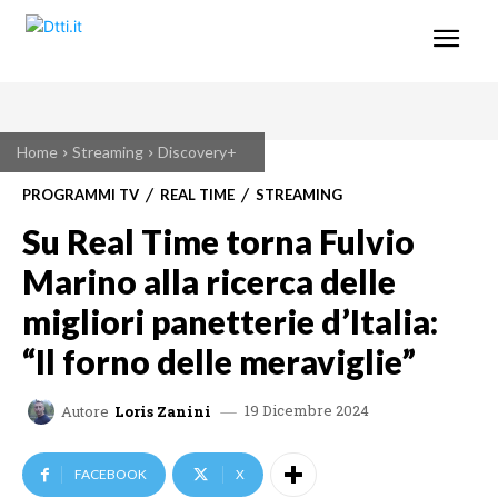
Home
Streaming
Discovery+
PROGRAMMI TV
REAL TIME
STREAMING
Su Real Time torna Fulvio
Marino alla ricerca delle
migliori panetterie d’Italia:
“Il forno delle meraviglie”
19 Dicembre 2024
Autore
Loris Zanini
FACEBOOK
X