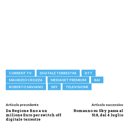
CURRENT TV
DIGITALE TERRESTRE
DTT
MAURIZIO CROZZA
MEDIASET PREMIUM
RAI
ROBERTO SAVIANO
SKY
TELEVISIONE
Articolo precedente
Articolo successivo
Da Regione fino a un
Romauno su Sky passa al
milione Euro per switch off
518, dal 4 luglio
digitale terrestre