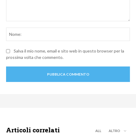
Commento:
No
Salva il mio nome, email e sito web in questo browser per la
prossima volta che commento.
Articoli correlati
ALL
ALTRO