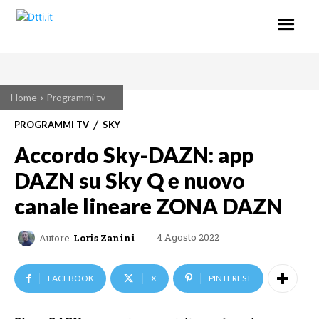
Home
Programmi tv
PROGRAMMI TV
SKY
Accordo Sky-DAZN: app
DAZN su Sky Q e nuovo
canale lineare ZONA DAZN
4 Agosto 2022
Autore
Loris Zanini
FACEBOOK
X
PINTEREST