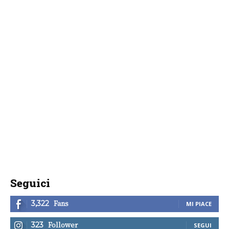
Seguici
Fans
3,322
MI PIACE
Follower
323
SEGUI