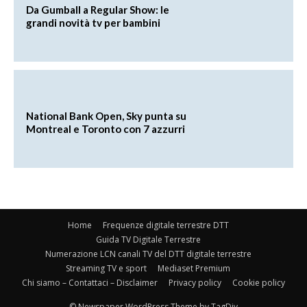
Da Gumball a Regular Show: le
grandi novità tv per bambini
National Bank Open, Sky punta su
Montreal e Toronto con 7 azzurri
Home
Frequenze digitale terrestre DTT
Guida TV Digitale Terrestre
Numerazione LCN canali TV del DTT digitale terrestre
Streaming TV e sport
Mediaset Premium
Chi siamo – Contattaci – Disclaimer
Privacy policy
Cookie policy
© Newspaper WordPress Theme by TagDiv