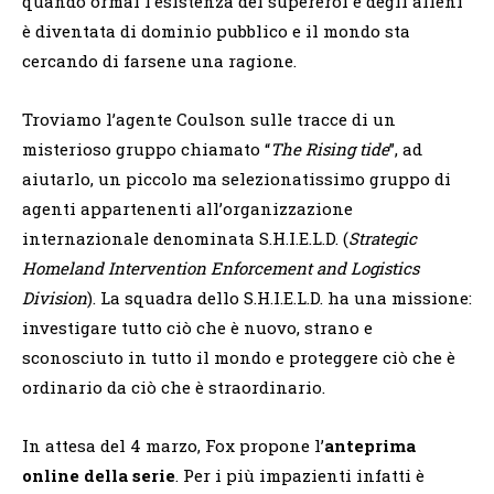
quando ormai l’esistenza dei supereroi e degli alieni
è diventata di dominio pubblico e il mondo sta
cercando di farsene una ragione.
Troviamo l’agente Coulson sulle tracce di un
misterioso gruppo chiamato “
The Rising tide
”, ad
aiutarlo, un piccolo ma selezionatissimo gruppo di
agenti appartenenti all’organizzazione
internazionale denominata S.H.I.E.L.D. (
Strategic
Homeland Intervention Enforcement and Logistics
Division
). La squadra dello S.H.I.E.L.D. ha una missione:
investigare tutto ciò che è nuovo, strano e
sconosciuto in tutto il mondo e proteggere ciò che è
ordinario da ciò che è straordinario.
In attesa del 4 marzo, Fox propone l’
anteprima
online della serie
. Per i più impazienti infatti è