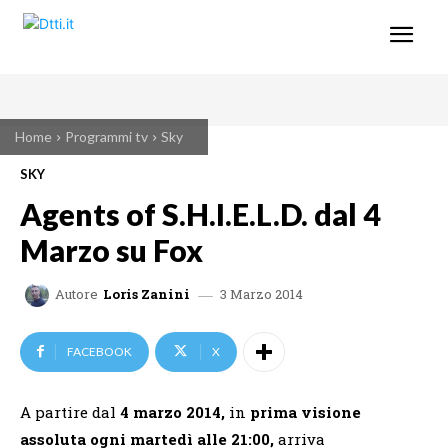
Home
Programmi tv
Sky
SKY
Agents of S.H.I.E.L.D. dal 4
Marzo su Fox
3 Marzo 2014
Autore
Loris Zanini
FACEBOOK
X
A partire dal
4 marzo 2014,
in
prima visione
assoluta
ogni martedì alle 21:00,
arriva