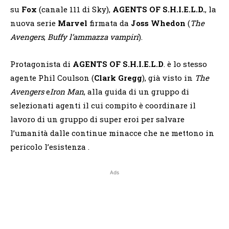
su
Fox
(canale 111 di Sky),
AGENTS OF S.H.I.E.L.D.
, la
nuova serie
Marvel
firmata da
Joss Whedon
(
The
Avengers
,
Buffy l’ammazza vampiri
).
Protagonista di
AGENTS OF S.H.I.E.L.D
. è lo stesso
agente Phil Coulson (
Clark Gregg
), già visto in
The
Avengers
e
Iron Man
, alla guida di un gruppo di
selezionati agenti il cui compito è coordinare il
lavoro di un gruppo di super eroi per salvare
l’umanità dalle continue minacce che ne mettono in
pericolo l’esistenza .
Ads