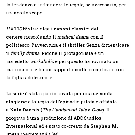
la tendenza a infrangere le regole, se necessario, per
un nobile scopo.
HARROW
stravolge i
canoni classici del
genere
mescolando il
medical drama
con il
poliziesco, l’avventura e il thriller. Senza dimenticare
il
family drama
. Perché il protagonista è un
maledetto
workaholic
e per questo ha rovinato un
matrimonio e ha un rapporto molto complicato con
la figlia adolescente.
La serie è stata già rinnovata per una
seconda
stagione
e la regia dell’episodio pilota è affidata
a
Kate Dennis
(
The Handsmaid Tale
e
Glow
).
Il
progetto è una produzione di ABC Studios
International ed è stato co-creato da
Stephen M.
Irwin
(
Secrets and Lies
).