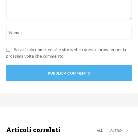
Commento:
No
Salva il mio nome, email e sito web in questo browser per la
prossima volta che commento.
Articoli correlati
ALL
ALTRO