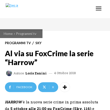
Home
Programmi tv
PROGRAMMI TV
SKY
Al via su FoxCrime la serie
“Harrow”
4 Ottobre 2018
Autore
Loris Zanini
FACEBOOK
X
HARROW
è la nuova serie crime in prima assoluta
da
5 ottobre alle 21:00 su FoxCrime (Sky, 116)
e