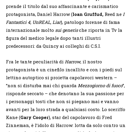
prende il titolo dal suo affascinante e carismatico
protagonista, Daniel Harrow (
Ioan Gruffud,
Reed ne
I
Fantastici 4, UnREAL, Liar
), patologo forense di fama
internazionale molto
sui generis
che riporta in Tv la
figura del medico legale dopo tanti illustri
predecessori: da Quincy ai colleghi di C.S.I.
Fra le tante peculiarità di
Harrow
, il nostro
protagonista è un cinefilo incallito e con i piedi sul
lettino autoptico si proietta capolavori western –
“non si disturba mai chi guarda
Mezzogiorno di fuoco
”,
risponde seccato – che denotano la sua passione per
i personaggi tosti che non si piegano mai e vanno
avanti per la loro strada a qualsiasi costo. Lo sceriffo
Kane (
Gary Cooper
), star del capolavoro di Fred
Zinneman, è l’idolo di Harrow: lotta da solo contro un