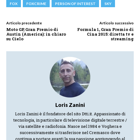
FOX
FOXCRIME
PERSON OF INTEREST
SKY
Articolo precedente
Articolo successivo
Moto GP, Gran Premio di
Formula 1, Gran Premio di
Austin (America): in chiaro
Cina 2015: diretta tv e
su Cielo
streaming
Loris Zanini
Loris Zanini è il fondatore del sito Dtti.it. Appassionato di
tecnologia, in particolare di televisione digitale terrestre /
via satellite e radiofonia. Nasce nel 1984 e Voghera e
successivamente si trasferisce nel Cremasco dove
continua a portare avanti la sua passione aggiungendo al