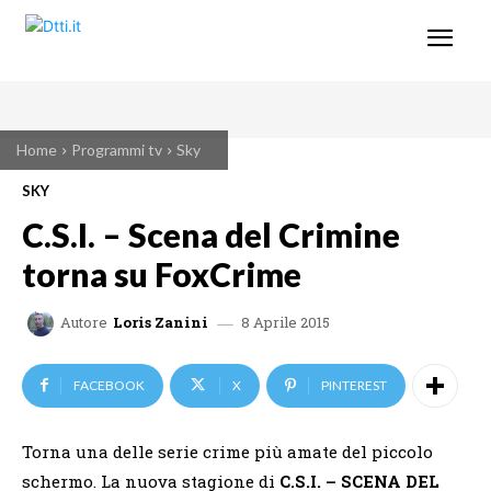
Home
Programmi tv
Sky
SKY
C.S.I. – Scena del Crimine
torna su FoxCrime
8 Aprile 2015
Autore
Loris Zanini
FACEBOOK
X
PINTEREST
Torna una delle serie crime più amate del piccolo
schermo. La nuova stagione di
C.S.I. – SCENA DEL