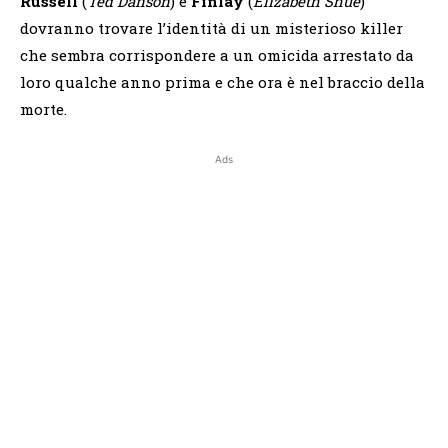
Russell
(
Ted Danson
) e
Finlay
(
Elizabeth Shue
)
dovranno trovare l’identità di un misterioso killer
che sembra corrispondere a un omicida arrestato da
loro qualche anno prima e che ora è nel braccio della
morte.
Ads