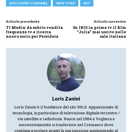
DISCOVERY CHANNEL
NEW YORK
SKY
Articolo precedente
Articolo successivo
TI Media: da subito vendita
Su IRIS in prima tv il film
frequenze tv e ricerca
“Julia” mai uscito nelle
nuovo socio per Persidera
sale italiane
Loris Zanini
Loris Zanini è il fondatore del sito Dtti.it. Appassionato di
tecnologia, in particolare di televisione digitale terrestre /
via satellite e radiofonia. Nasce nel 1984 e Voghera e
successivamente si trasferisce nel Cremasco dove
continua a portare avanti la sua passione aggiungendo al