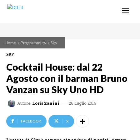
Home
Programmi tv
Sky
SKY
Cocktail House: dal 22
Agosto con il barman Bruno
Vanzan su Sky Uno HD
26 Luglio 2016
Autore
Loris Zanini
FACEBOOK
X
L’estate di Sky è sempre sinonimo di novità. Arriva,