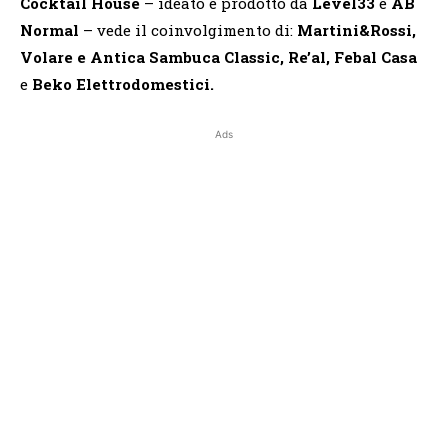
Cocktail House
– ideato e prodotto da
Level33
e
AB
Normal
– vede il coinvolgimento di:
Martini&Rossi,
Volare e Antica Sambuca Classic, Re’al, Febal Casa
e
Beko Elettrodomestici.
Ads