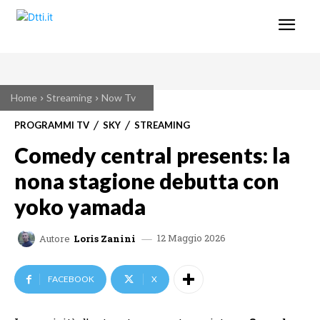
Home
Streaming
Now Tv
PROGRAMMI TV
SKY
STREAMING
Comedy central presents: la
nona stagione debutta con
yoko yamada
12 Maggio 2026
Autore
Loris Zanini
FACEBOOK
X