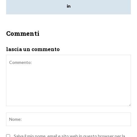
Commenti
lascia un commento
Commento:
No
Salva il mio nome, email e sito web in questo browser per la