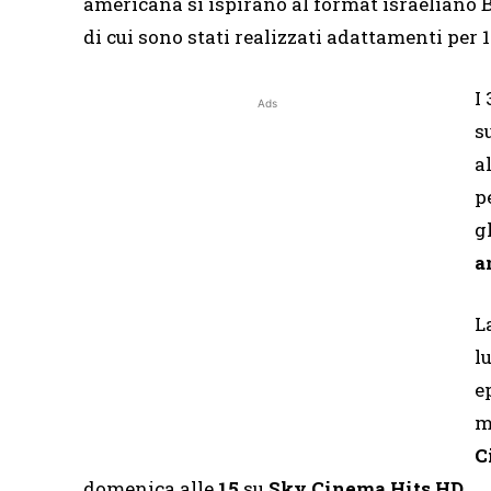
americana si ispirano al format israeliano B
di cui sono stati realizzati adattamenti per 1
I
Ads
s
a
p
g
a
L
l
e
m
C
domenica alle
15
su
Sky Cinema Hits HD.