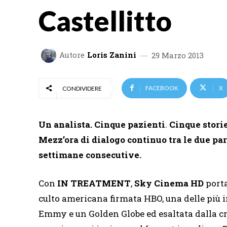
Castellitto
Autore
Loris Zanini
29 Marzo 2013
FACEBOOK
X
CONDIVIDERE
Un analista.
Cinque pazienti
.
Cinque storie
Mezz’ora di dialogo continuo tra le due part
settimane consecutive.
Con
IN TREATMENT
,
Sky Cinema HD
porta
culto americana firmata HBO, una delle più i
Emmy e un Golden Globe ed esaltata dalla crit