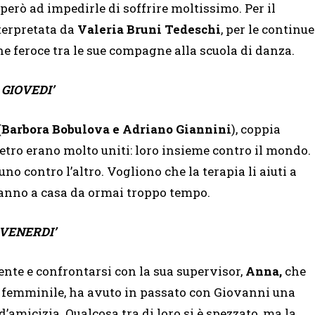
però ad impedirle di soffrire moltissimo. Per il
nterpretata da
Valeria Bruni Tedeschi
, per le continue
e feroce tra le sue compagne alla scuola di danza.
GIOVEDI’
(
Barbora Bobulova e Adriano Giannini
), coppia
ietro erano molto uniti: loro insieme contro il mondo.
o contro l’altro. Vogliono che la terapia li aiuti a
fanno a casa da ormai troppo tempo.
VENERDI’
ente e confrontarsi con la sua supervisor,
Anna,
che
e femminile, ha avuto in passato con Giovanni una
amicizia. Qualcosa tra di loro si è spezzato, ma la