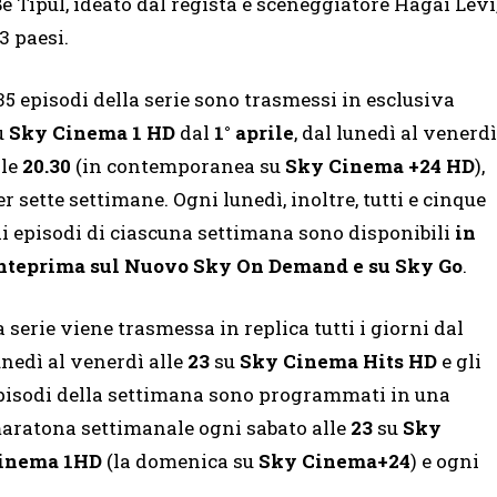
e Tipul, ideato dal regista e sceneggiatore Hagai Levi
3 paesi.
 35 episodi della serie sono trasmessi in esclusiva
u
Sky Cinema 1 HD
dal
1° aprile
, dal lunedì al venerdì
lle
20.30
(in contemporanea su
Sky Cinema +24 HD
),
er sette settimane. Ogni lunedì, inoltre, tutti e cinque
li episodi di ciascuna settimana sono disponibili
in
nteprima sul Nuovo Sky On Demand e su Sky Go
.
a serie viene trasmessa in replica tutti i giorni dal
unedì al venerdì alle
23
su
Sky Cinema Hits HD
e gli
pisodi della settimana sono programmati in una
aratona settimanale ogni sabato alle
23
su
Sky
inema 1HD
(la domenica su
Sky Cinema+24
) e ogni