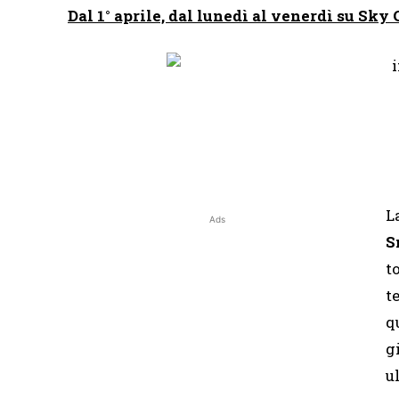
Dal 1° aprile, dal lunedì al venerdì su Sk
L
Ads
S
t
t
q
g
u