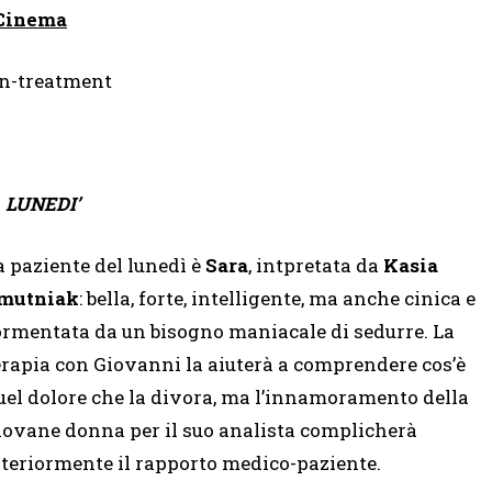
y Cinema
LUNEDI’
a paziente del lunedì è
Sara
, intpretata da
Kasia
mutniak
: bella, forte, intelligente, ma anche cinica e
ormentata da un bisogno maniacale di sedurre. La
erapia con Giovanni la aiuterà a comprendere cos’è
uel dolore che la divora, ma l’innamoramento della
iovane donna per il suo analista complicherà
lteriormente il rapporto medico-paziente.