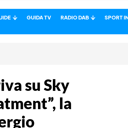
UIDE
GUIDA TV
RADIO DAB
SPORT I
riva su Sky
atment”, la
Sergio