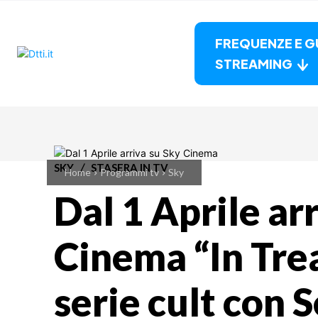
FREQUENZE E G
STREAMING
SKY
STASERA IN TV
Home
Programmi tv
Sky
Dal 1 Aprile ar
Cinema “In Tre
serie cult con 