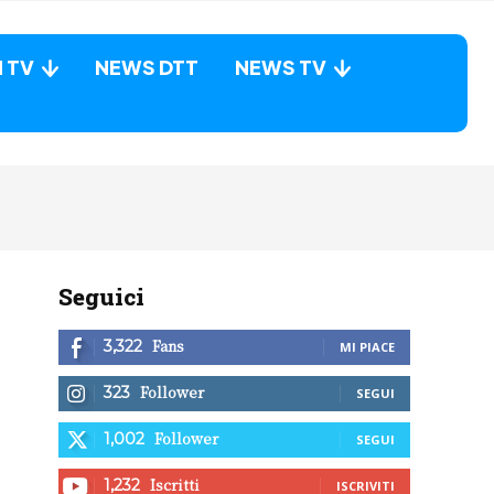
N TV
NEWS DTT
NEWS TV
Seguici
Fans
3,322
MI PIACE
Follower
323
SEGUI
Follower
1,002
SEGUI
Iscritti
1,232
ISCRIVITI